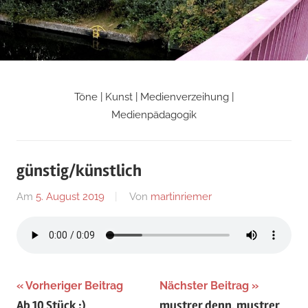
Zum
Inhalt
springen
Töne | Kunst | Medienverzeihung |
Martin
Medienpädagogik
Riemers
günstig/künstlich
Blog
Am
5. August 2019
Von
martinriemer
In
Uncategorized
Beitragsnavigation
Vorheriger Beitrag
Nächster Beitrag
Ab 10 Stück :)
mustrer denn, mustrer