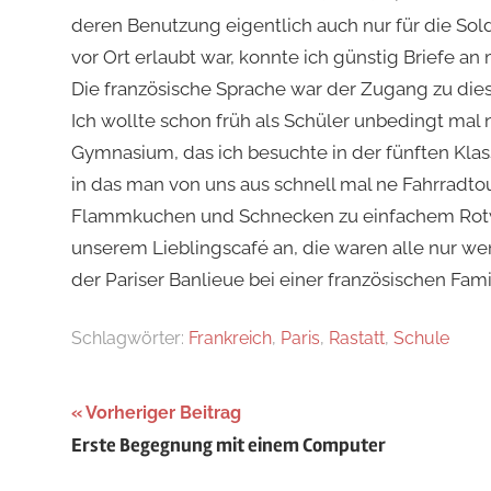
deren Benutzung eigentlich auch nur für die So
vor Ort erlaubt war, konnte ich günstig Briefe 
Die französische Sprache war der Zugang zu die
Ich wollte schon früh als Schüler unbedingt mal n
Gymnasium, das ich besuchte in der fünften Klass
in das man von uns aus schnell mal ne Fahrradt
Flammkuchen und Schnecken zu einfachem Rotwei
unserem Lieblingscafé an, die waren alle nur wenig
der Pariser Banlieue bei einer französischen Fami
Schlagwörter:
Frankreich
,
Paris
,
Rastatt
,
Schule
Beitragsnavigation
Vorheriger Beitrag
Erste Begegnung mit einem Computer