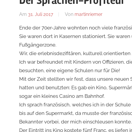
Der Sprachen-Profiteur
Blog
Am
31. Juli 2017
Von
martinriemer
In
Uncategoriz
Ende der 70er-Jahre wohnten noch viele französ
Sie waren dort in Kasernen stationiert. Sie waren
Fußgängerzone.
Wir, die erlebnisdezifitären, kulturell orientiert
Ich war befreundet mit Kindern von Offizieren, d
besuchten, eine eigene Schulen nur für Die!
Mit der Zeit stellten wir fest, dass unsere neuen
hatten und benutzten: Es gab ein Kino, Supermär
sogar ein kleines Casino am Bahnhof.
Ich sprach französisch, welches ich in der Schul
bis auf den Supermarkt, da musste der französi
Bekannter vorbei, der mich einschleusen konnte.
Der Eintritt ins Kino kostete fünf Franc, es liefe