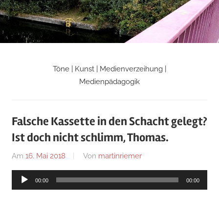
Zum
Inhalt
springen
Töne | Kunst | Medienverzeihung |
Martin
Medienpädagogik
Riemers
Falsche Kassette in den Schacht gelegt?
Blog
Ist doch nicht schlimm, Thomas.
Am
16. Mai 2018
Von
martinriemer
In
Uncategorized
Audio-
00:00
00:00
Player