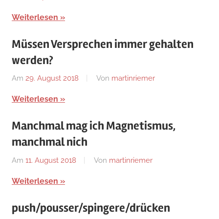
Uncategorized
Weiterlesen
Müssen Versprechen immer gehalten
werden?
Am
29. August 2018
Von
martinriemer
In
Uncategorized
Weiterlesen
Manchmal mag ich Magnetismus,
manchmal nich
Am
11. August 2018
Von
martinriemer
In
Uncategorized
Weiterlesen
push/pousser/spingere/drücken