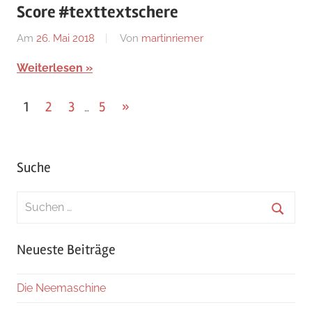
Score #texttextschere
Am
26. Mai 2018
Von
martinriemer
In
Uncategorized
Weiterlesen
Beitragsnavigation
Nächste
1
2
3
5
»
…
Beiträge
Suche
Suchen
nach:
Suche
Neueste Beiträge
Die Neemaschine