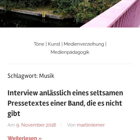
Zum
Inhalt
springen
Töne | Kunst | Medienverzeihung |
Martin
Medienpädagogik
Riemers
Schlagwort:
Musik
Blog
Interview anlässlich eines seltsamen
Pressetextes einer Band, die es nicht
gibt
Am
9. November 2018
Von
martinriemer
In
Uncategorized
Weiterlesen