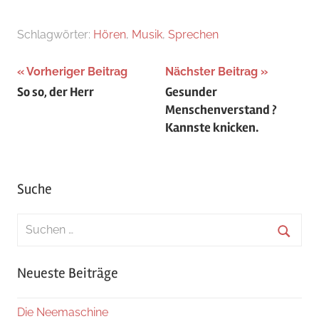
Schlagwörter:
Hören
,
Musik
,
Sprechen
Beitragsnavigation
Vorheriger Beitrag
Nächster Beitrag
So so, der Herr
Gesunder
Menschenverstand ?
Kannste knicken.
Suche
Suchen
nach:
Suche
Neueste Beiträge
Die Neemaschine