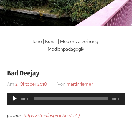
Zum
Inhalt
springen
Töne | Kunst | Medienverzeihung |
Martin
Medienpädagogik
Riemers
Bad Deejay
Blog
Am
2. Oktober 2018
Von
martinriemer
In
Uncategorized
Audio-
00:00
00:00
Player
(Danke
https://textinsprache.de/ )