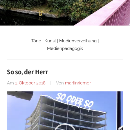
Zum
Inhalt
springen
Töne | Kunst | Medienverzeihung |
Martin
Medienpädagogik
Riemers
So so, der Herr
Blog
Am
1. Oktober 2018
Von
martinriemer
In
Uncategorized
Video-
Player