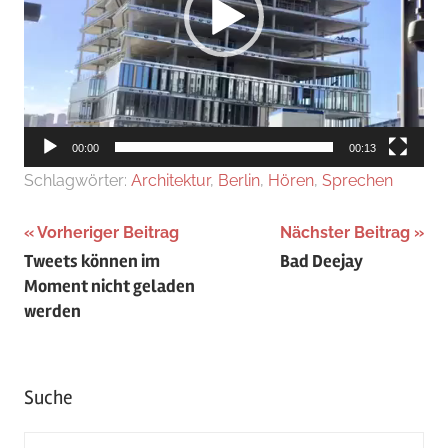
00:00
00:13
Schlagwörter:
Architektur
,
Berlin
,
Hören
,
Sprechen
Beitragsnavigation
Vorheriger Beitrag
Nächster Beitrag
Tweets können im
Bad Deejay
Moment nicht geladen
werden
Suche
Suchen