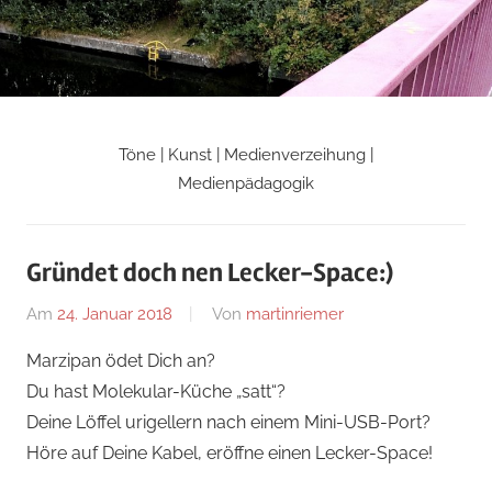
Zum
Inhalt
springen
Töne | Kunst | Medienverzeihung |
Martin
Medienpädagogik
Riemers
Gründet doch nen Lecker-Space:)
Blog
Am
24. Januar 2018
Von
martinriemer
In
Uncategorized
Marzipan ödet Dich an?
Du hast Molekular-Küche „satt“?
Deine Löffel urigellern nach einem Mini-USB-Port?
Höre auf Deine Kabel, eröffne einen Lecker-Space!