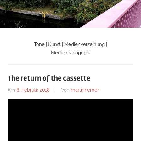
Zum
Inhalt
springen
Töne | Kunst | Medienverzeihung |
Martin
Medienpädagogik
Riemers
The return of the cassette
Blog
Am
8. Februar 2018
Von
martinriemer
In
Uncategorized