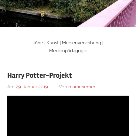
Zum
Inhalt
springen
Töne | Kunst | Medienverzeihung |
Martin
Medienpädagogik
Riemers
Harry Potter-Projekt
Blog
Am
29. Januar 2019
Von
martinriemer
In
Uncategorized