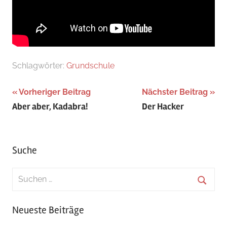
Schlagwörter:
Grundschule
Beitragsnavigation
Vorheriger Beitrag
Nächster Beitrag
Aber aber, Kadabra!
Der Hacker
Suche
Suchen
nach:
Suche
Neueste Beiträge