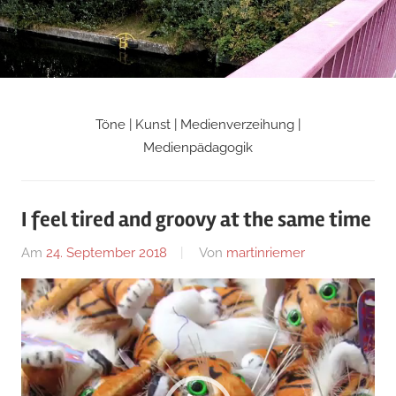
Zum
Inhalt
springen
Töne | Kunst | Medienverzeihung |
Martin
Medienpädagogik
Riemers
I feel tired and groovy at the same time
Blog
Am
24. September 2018
Von
martinriemer
In
Uncategorized
Video-
Player