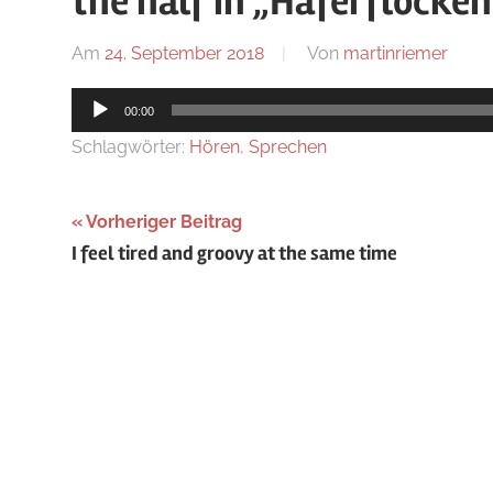
the half in „Haferflocken
Blog
Am
24. September 2018
Von
martinriemer
In
Unca
Audio-
00:00
Player
Schlagwörter:
Hören
,
Sprechen
Beitragsnavigation
Vorheriger Beitrag
I feel tired and groovy at the same time