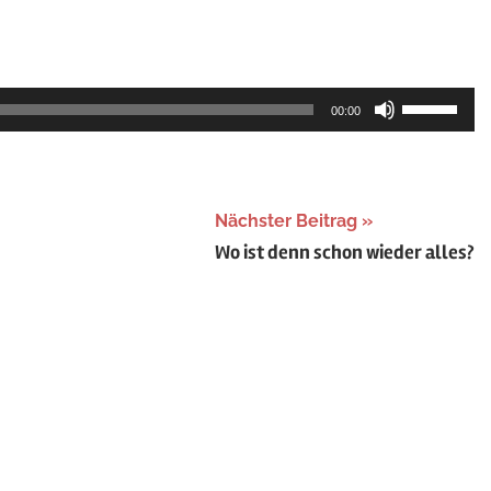
“
tegorized
Pfeiltasten
00:00
Hoch/Runt
benutzen,
um
Nächster Beitrag
die
Wo ist denn schon wieder alles?
Lautstärke
zu
regeln.