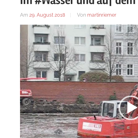
Im #Wasser und auf dem 
Blog
Am
29. August 2018
Von
martinriemer
In
Uncatego
Video-
Player