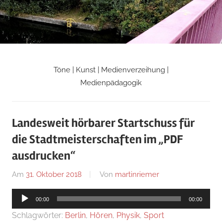
Zum
Inhalt
springen
Töne | Kunst | Medienverzeihung |
Martin
Medienpädagogik
Riemers
Landesweit hörbarer Startschuss für
Blog
die Stadtmeisterschaften im „PDF
ausdrucken“
Am
31. Oktober 2018
Von
martinriemer
In
Uncategorized
Audio-
00:00
00:00
Player
Schlagwörter:
Berlin
,
Hören
,
Physik
,
Sport