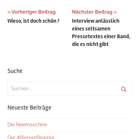
Beitragsnavigation
Vorheriger Beitrag
Nächster Beitrag
Wieso, ist doch schön ?
Interview anlässlich
eines seltsamen
Pressetextes einer Band,
die es nicht gibt
Suche
Suchen
nach:
Suche
Neueste Beiträge
Die Neemaschine
Der #RiemerBeamer