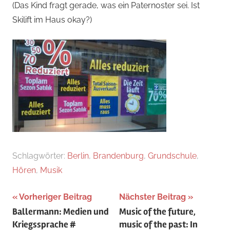
(Das Kind fragt gerade, was ein Paternoster sei. Ist
Skilift im Haus okay?)
Schlagwörter:
Berlin
,
Brandenburg
,
Grundschule
,
Hören
,
Musik
Beitragsnavigation
Vorheriger Beitrag
Nächster Beitrag
Ballermann: Medien und
Music of the future,
Kriegssprache #
music of the past: In