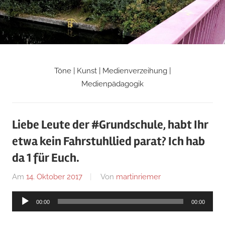
Zum
Inhalt
springen
Töne | Kunst | Medienverzeihung |
Martin
Medienpädagogik
Riemers
Liebe Leute der #Grundschule, habt Ihr
Blog
etwa kein Fahrstuhllied parat? Ich hab
da 1 für Euch.
Am
14. Oktober 2017
Von
martinriemer
In
Uncategorized
Audio-
00:00
00:00
Player