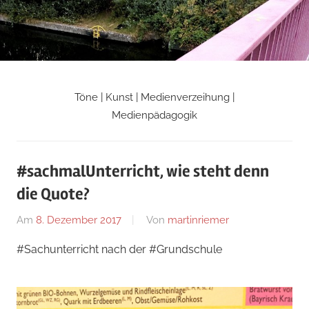
Zum
Inhalt
springen
Töne | Kunst | Medienverzeihung |
Martin
Medienpädagogik
Riemers
#sachmalUnterricht, wie steht denn
Blog
die Quote?
Am
8. Dezember 2017
Von
martinriemer
In
Uncategorized
#Sachunterricht nach der #Grundschule