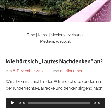
Zum
Inhalt
springen
Töne | Kunst | Medienverzeihung |
Martin
Medienpädagogik
Riemers
Wie hört sich „Lautes Nachdenken“ an?
Blog
Am
8. Dezember 2017
Von
martinriemer
In
Uncategorized
Wir sitzen mal nicht in der #Grundschule, sondern in
der Kinderrechts-Barracke und denken singend nach:
Audio-
00:00
00:00
Player