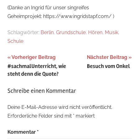
(Danke an Ingrid für unser singreifes
Geheimprojekt: https://www.ingridstapf.com/ )
Schlagwörter:
Berlin
,
Grundschule
,
Hören
,
Musik
,
Schule
Beitragsnavigation
Vorheriger Beitrag
Nächster Beitrag
#sachmalUnterricht, wie
Besuch vom Onkel
steht denn die Quote?
Schreibe einen Kommentar
Deine E-Mail-Adresse wird nicht veröffentlicht.
Erforderliche Felder sind mit
*
markiert
Kommentar
*