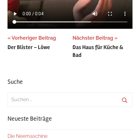
Beitragsnavigation
Vorheriger Beitrag
Nächster Beitrag
Der Blister – Löwe
Das Haus für Küche &
Bad
Suche
Suchen
nach:
Suche
Neueste Beiträge
Die Neemaschine