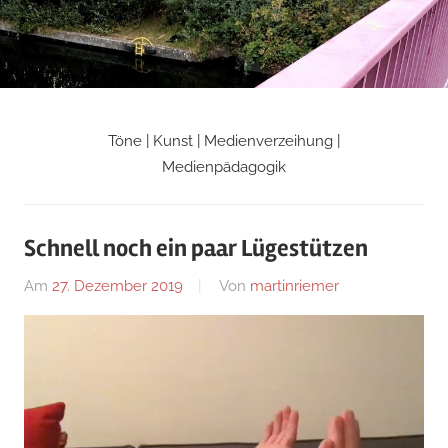
Zum
Inhalt
springen
Töne | Kunst | Medienverzeihung |
Martin
Medienpädagogik
Riemers
Schnell noch ein paar Lügestützen
Blog
Am
27. Dezember 2019
Von
martinriemer
In
Uncategorized