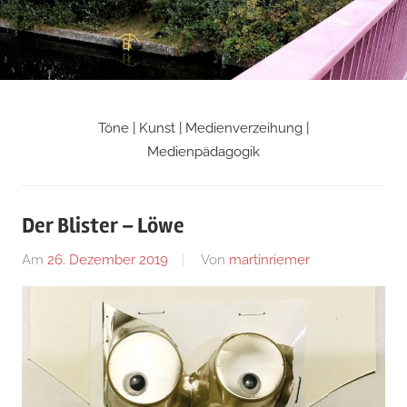
Zum
Inhalt
springen
Töne | Kunst | Medienverzeihung |
Martin
Medienpädagogik
Riemers
Der Blister – Löwe
Blog
Am
26. Dezember 2019
Von
martinriemer
In
Uncategorized