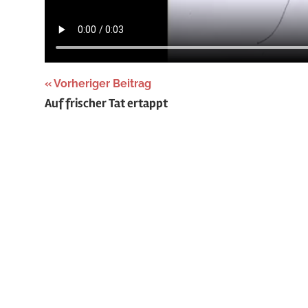
Beitragsnavigation
Vorheriger Beitrag
Auf frischer Tat ertappt