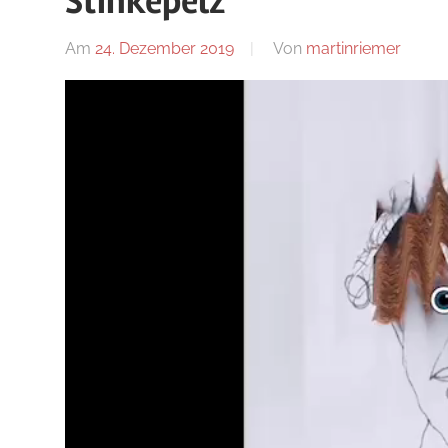
Stinkepelz
Blog
Am
24. Dezember 2019
Von
martinriemer
In
Uncat