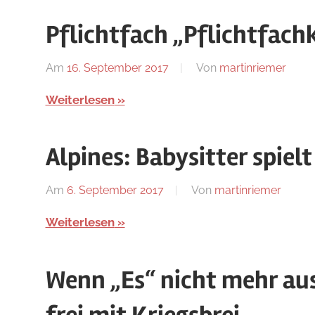
Blog
Pflichtfach „Pflichtfac
Am
16. September 2017
Von
martinriemer
In
Unca
Weiterlesen
Alpines: Babysitter spielt
Am
6. September 2017
Von
martinriemer
In
Uncat
Weiterlesen
Wenn „Es“ nicht mehr au