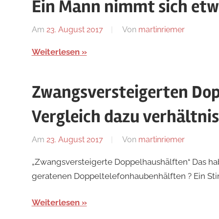
Ein Mann nimmt sich etw
Am
23. August 2017
Von
martinriemer
In
Uncatego
Weiterlesen
Zwangsversteigerten Dop
Vergleich dazu ver­hält­ni
Am
23. August 2017
Von
martinriemer
In
Uncatego
„Zwangsversteigerte Doppelhaushälften“ Das habt
geratenen Doppeltelefonhaubenhälften ? Ein S
Weiterlesen