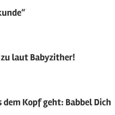
hkunde“
tegorized
 zu laut Babyzither!
egorized
s dem Kopf geht: Babbel Dich