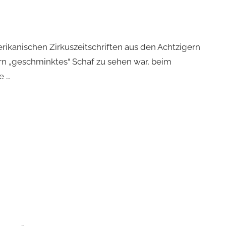
rized
erikanischen Zirkuszeitschriften aus den Achtzigern
orn „geschminktes“ Schaf zu sehen war, beim
e …
rized