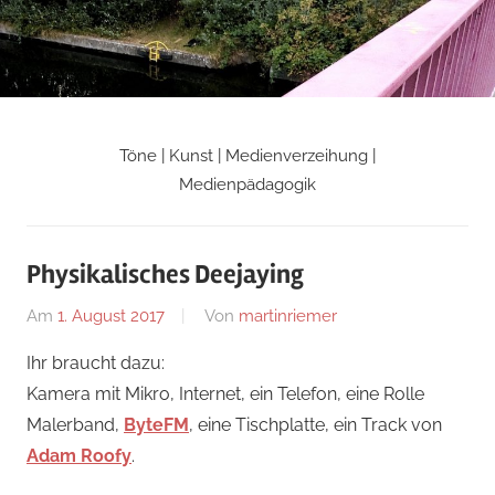
Zum
Inhalt
springen
Töne | Kunst | Medienverzeihung |
Martin
Medienpädagogik
Riemers
Physikalisches Deejaying
Blog
Am
1. August 2017
Von
martinriemer
In
Uncategorized
Ihr braucht dazu:
Kamera mit Mikro, Internet, ein Telefon, eine Rolle
Malerband,
ByteFM
, eine Tischplatte, ein Track von
Adam Roofy
.