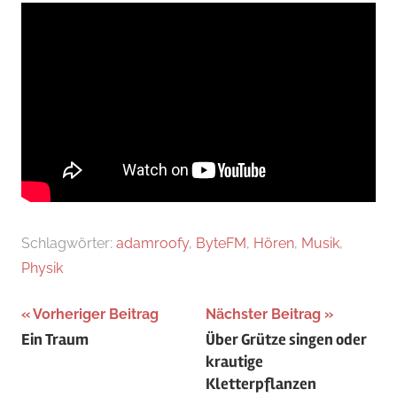
Schlagwörter:
adamroofy
,
ByteFM
,
Hören
,
Musik
,
Physik
Beitragsnavigation
Vorheriger Beitrag
Nächster Beitrag
Ein Traum
Über Grütze singen oder
krautige
Kletterpflanzen