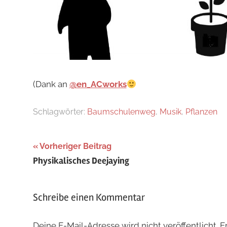
(Dank an
@en_ACworks
Schlagwörter:
Baumschulenweg
,
Musik
,
Pflanzen
Beitragsnavigation
Vorheriger Beitrag
Physikalisches Deejaying
Schreibe einen Kommentar
Deine E-Mail-Adresse wird nicht veröffentlicht.
E