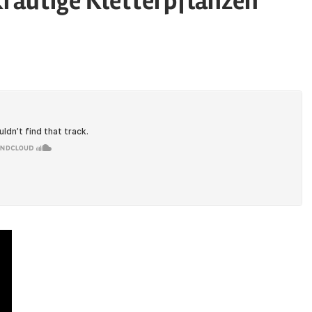
krautige Kletterpflanzen
ized