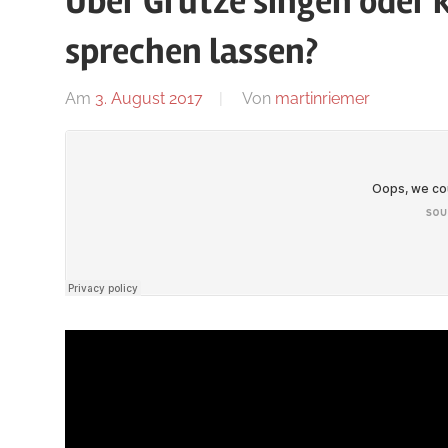
Über Grütze singen oder 
Blog
sprechen lassen?
Am
3. August 2017
Von
martinriemer
In
Uncategor