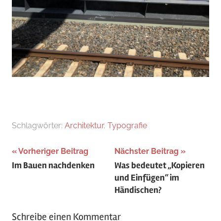
Schlagwörter:
Architektur
,
Typografie
Beitragsnavigation
Vorheriger Beitrag
Nächster Beitrag
Im Bauen nachdenken
Was bedeutet „Kopieren
und Einfügen“ im
Händischen?
Schreibe einen Kommentar