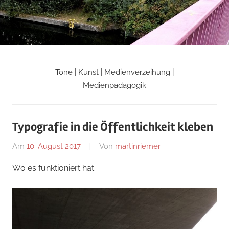
Zum
Inhalt
springen
Töne | Kunst | Medienverzeihung |
Martin
Medienpädagogik
Riemers
Typografie in die Öffentlichkeit kleben
Blog
Am
10. August 2017
Von
martinriemer
In
Uncategorized
Wo es funktioniert hat: