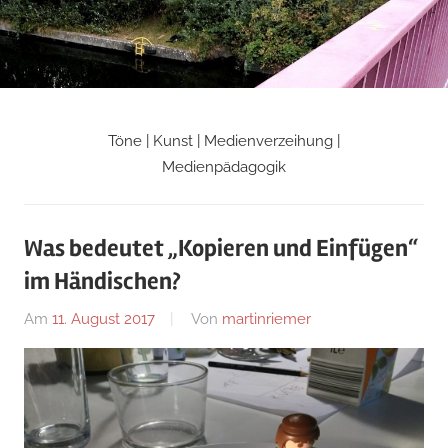
Zum
Inhalt
springen
Töne | Kunst | Medienverzeihung |
Martin
Medienpädagogik
Riemers
Was bedeutet „Kopieren und Einfügen“
Blog
im Händischen?
Am
11. August 2017
Von
martinriemer
In
Uncategorized