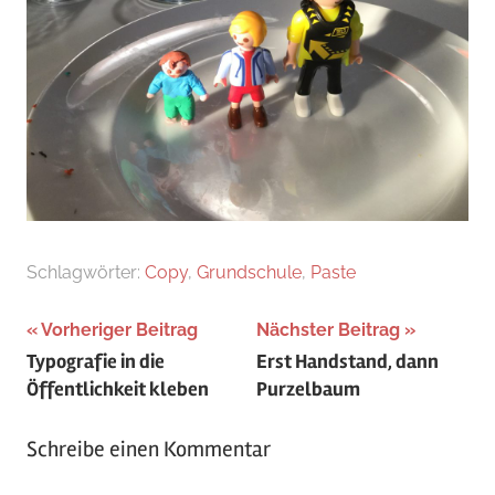
Schlagwörter:
Copy
,
Grundschule
,
Paste
Beitragsnavigation
Vorheriger Beitrag
Nächster Beitrag
Typografie in die
Erst Handstand, dann
Öffentlichkeit kleben
Purzelbaum
Schreibe einen Kommentar